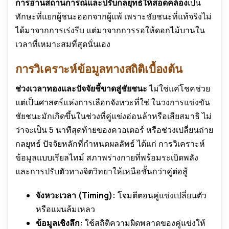
การอ่านสถานการณ์และปรับกลยุทธ์ให้สอดคล้อง
เป็น
ทักษะที่แยกผู้ชนะออกจากผู้แพ้
เพราะชัยชนะที่แท้จริงไม่
ได้มาจากการเร่งรีบ แต่มาจากการรอให้ดอกไม้บานใน
เวลาที่เหมาะสมที่สุดนั่นเอง
การวิเคราะห์ข้อมูลทางสถิติเบื้องต้น
ช่วงเวลาทองและปัจจัยชี้ขาดสู่ชัยชนะ
ไม่ใช่แค่โชคช่วย
แต่เป็นศาสตร์แห่งการเลือกจังหวะที่ใช่ ในวงการแข่งขัน
ชัยชนะมักเกิดขึ้นในช่วงที่คู่แข่งอ่อนล้าหรือเสียสมาธิ ไม่
ว่าจะเป็น 5 นาทีสุดท้ายของควอเตอร์ หรือช่วงเปลี่ยนถ่าย
กลยุทธ์ ปัจจัยหลักที่กำหนดผลลัพธ์ ได้แก่ การวิเคราะห์
ข้อมูลแบบเรียลไทม์ สภาพร่างกายที่พร้อมระเบิดพลัง
และการปรับตัวทางจิตวิทยาให้เหนือชั้นกว่าคู่ต่อสู้
จังหวะเวลา (Timing):
โจมตีตอนคู่แข่งเปลี่ยนตัว
หรือแผนล้มเหลว
ข้อมูลเชิงลึก:
ใช้สถิติความผิดพลาดของคู่แข่งให้