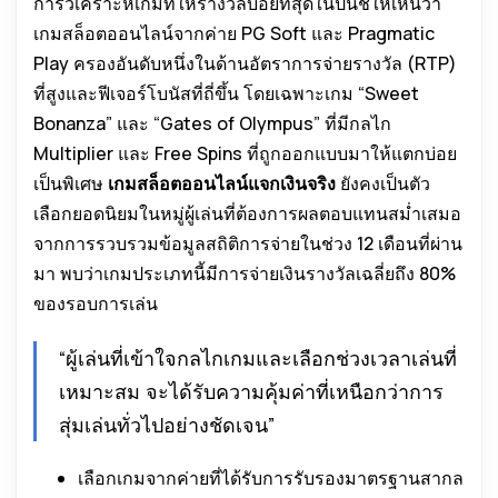
การวิเคราะห์เกมที่ให้รางวัลบ่อยที่สุดในปีนี้ชี้ให้เห็นว่า
เกมสล็อตออนไลน์จากค่าย PG Soft และ Pragmatic
Play ครองอันดับหนึ่งในด้านอัตราการจ่ายรางวัล (RTP)
ที่สูงและฟีเจอร์โบนัสที่ถี่ขึ้น โดยเฉพาะเกม “Sweet
Bonanza” และ “Gates of Olympus” ที่มีกลไก
Multiplier และ Free Spins ที่ถูกออกแบบมาให้แตกบ่อย
เป็นพิเศษ
เกมสล็อตออนไลน์แจกเงินจริง
ยังคงเป็นตัว
เลือกยอดนิยมในหมู่ผู้เล่นที่ต้องการผลตอบแทนสม่ำเสมอ
จากการรวบรวมข้อมูลสถิติการจ่ายในช่วง 12 เดือนที่ผ่าน
มา พบว่าเกมประเภทนี้มีการจ่ายเงินรางวัลเฉลี่ยถึง 80%
ของรอบการเล่น
“ผู้เล่นที่เข้าใจกลไกเกมและเลือกช่วงเวลาเล่นที่
เหมาะสม จะได้รับความคุ้มค่าที่เหนือกว่าการ
สุ่มเล่นทั่วไปอย่างชัดเจน”
เลือกเกมจากค่ายที่ได้รับการรับรองมาตรฐานสากล