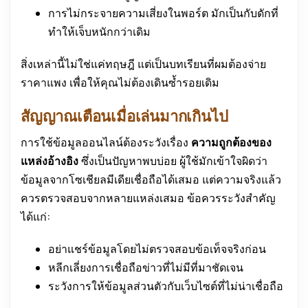
การไม่กระจายความเสี่ยงในพอร์ต มักเป็นกับดักที่
ทำให้เจ็บหนักกว่าเดิม
สิ่งเหล่านี้ไม่ใช่แค่ทฤษฎี แต่เป็นบทเรียนที่ผมต้องจ่าย
ราคาแพง เพื่อให้คุณไม่ต้องเดินซ้ำรอยเดิม
สัญญาณเตือนเมื่อเล่นมากเกินไป
การใช้ข้อมูลออนไลน์ต้องระวังเรื่อง
ความถูกต้องของ
แหล่งอ้างอิง
ซึ่งเป็นปัญหาพบบ่อย ผู้ใช้มักเข้าใจผิดว่า
ข้อมูลจากโซเชียลมีเดียเชื่อถือได้เสมอ แต่ความจริงแล้ว
ควรตรวจสอบจากหลายแหล่งเสมอ ข้อควรระวังสำคัญ
ได้แก่:
อย่าแชร์ข้อมูลโดยไม่ตรวจสอบข้อเท็จจริงก่อน
หลีกเลี่ยงการเชื่อถือข่าวที่ไม่มีที่มาชัดเจน
ระวังการให้ข้อมูลส่วนตัวกับเว็บไซต์ที่ไม่น่าเชื่อถือ