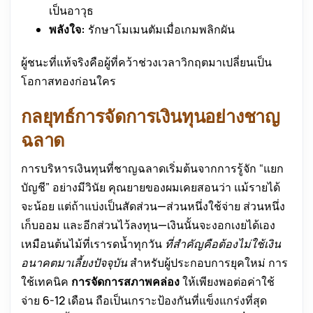
เป็นอาวุธ
พลังใจ:
รักษาโมเมนตัมเมื่อเกมพลิกผัน
ผู้ชนะที่แท้จริงคือผู้ที่คว้าช่วงเวลาวิกฤตมาเปลี่ยนเป็น
โอกาสทองก่อนใคร
กลยุทธ์การจัดการเงินทุนอย่างชาญ
ฉลาด
การบริหารเงินทุนที่ชาญฉลาดเริ่มต้นจากการรู้จัก “แยก
บัญชี” อย่างมีวินัย คุณยายของผมเคยสอนว่า แม้รายได้
จะน้อย แต่ถ้าแบ่งเป็นสัดส่วน—ส่วนหนึ่งใช้จ่าย ส่วนหนึ่ง
เก็บออม และอีกส่วนไว้ลงทุน—เงินนั้นจะงอกเงยได้เอง
เหมือนต้นไม้ที่เรารดน้ำทุกวัน
ที่สำคัญคือต้องไม่ใช้เงิน
อนาคตมาเลี้ยงปัจจุบัน
สำหรับผู้ประกอบการยุคใหม่ การ
ใช้เทคนิค
การจัดการสภาพคล่อง
ให้เพียงพอต่อค่าใช้
จ่าย 6-12 เดือน ถือเป็นเกราะป้องกันที่แข็งแกร่งที่สุด