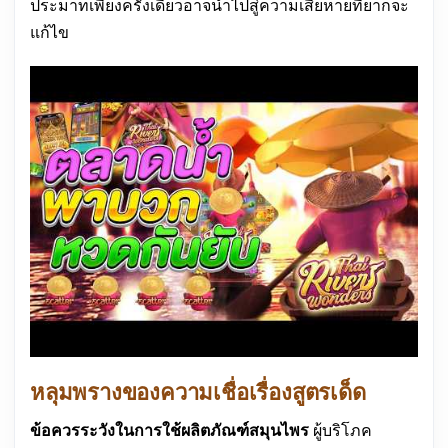
ประมาทเพียงครั้งเดียวอาจนำไปสู่ความเสียหายที่ยากจะ
แก้ไข
หลุมพรางของความเชื่อเรื่องสูตรเด็ด
ข้อควรระวังในการใช้ผลิตภัณฑ์สมุนไพร
ผู้บริโภค