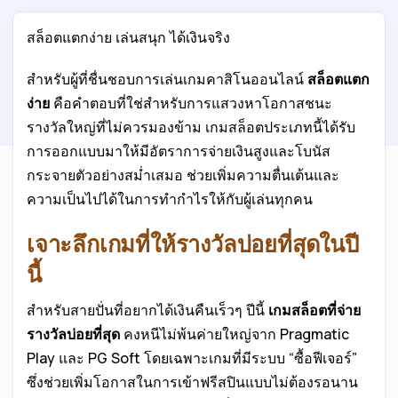
สล็อตแตกง่าย เล่นสนุก ได้เงินจริง
สำหรับผู้ที่ชื่นชอบการเล่นเกมคาสิโนออนไลน์
สล็อตแตก
ง่าย
คือคำตอบที่ใช่สำหรับการแสวงหาโอกาสชนะ
รางวัลใหญ่ที่ไม่ควรมองข้าม เกมสล็อตประเภทนี้ได้รับ
การออกแบบมาให้มีอัตราการจ่ายเงินสูงและโบนัส
กระจายตัวอย่างสม่ำเสมอ ช่วยเพิ่มความตื่นเต้นและ
ความเป็นไปได้ในการทำกำไรให้กับผู้เล่นทุกคน
เจาะลึกเกมที่ให้รางวัลบ่อยที่สุดในปี
นี้
สำหรับสายปั่นที่อยากได้เงินคืนเร็วๆ ปีนี้
เกมสล็อตที่จ่าย
รางวัลบ่อยที่สุด
คงหนีไม่พ้นค่ายใหญ่จาก Pragmatic
Play และ PG Soft โดยเฉพาะเกมที่มีระบบ “ซื้อฟีเจอร์”
ซึ่งช่วยเพิ่มโอกาสในการเข้าฟรีสปินแบบไม่ต้องรอนาน