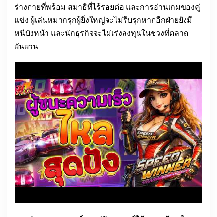
ร่างกายที่พร้อม สมาธิที่ไร้รอยต่อ และการอ่านเกมของคู่
แข่ง ผู้เล่นหมากรุกผู้ยิ่งใหญ่จะไม่รีบรุกหากอีกฝ่ายยังมี
หนีบังหน้า และนักธุรกิจจะไม่เร่งลงทุนในช่วงที่ตลาด
ผันผวน