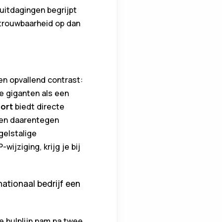
uitdagingen begrijpt
etrouwbaarheid op dan
een opvallend contrast:
e giganten als een
port
biedt directe
ijen daarentegen
gelstalige
wijziging, krijg je bij
nationaal bedrijf een
 hulplijn nam na twee