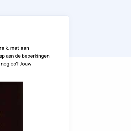
reik, met een
nap aan de beperkingen
e nog op? Jouw