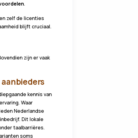
svoordelen
.
n zelf de licenties
amheid blijft cruciaal.
Bovendien zijn er vaak
e aanbieders
diepgaande kennis van
ervaring. Waar
 bieden Nederlandse
bedrijf. Dit lokale
onder taalbarrières.
varianten soms