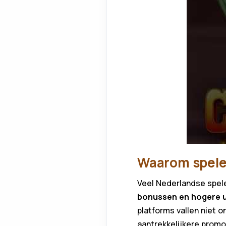
Waarom speler
Veel Nederlandse spele
bonussen en hogere u
platforms vallen niet 
aantrekkelijkere promo