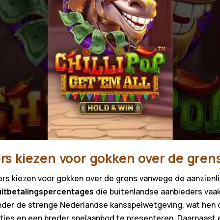
s kiezen voor gokken over de gren
rs kiezen voor gokken over de grens vanwege de aanzienli
itbetalingspercentages
die buitenlandse aanbieders vaa
onder de strenge Nederlandse kansspelwetgeving, wat hen d
ties en een breder spelaanbod te presenteren. Daarnaast 