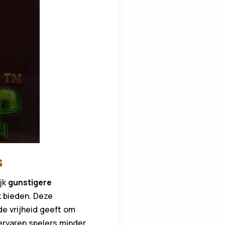
s
jk
gunstigere
k bieden. Deze
e vrijheid geeft om
ervaren spelers minder