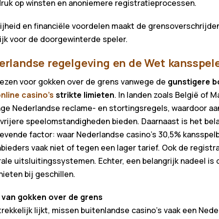
druk op winsten en anoniemere registratieprocessen.
ijheid en financiële voordelen maakt de grensoverschrijd
ijk voor de doorgewinterde speler.
derlandse regelgeving en de Wet kansspel
iezen voor gokken over de grens vanwege de
gunstigere 
nline casino’s
strikte limieten
. In landen zoals België of Ma
ge Nederlandse reclame- en stortingsregels, waardoor aa
rijere speelomstandigheden bieden. Daarnaast is het bel
vende factor: waar Nederlandse casino’s 30,5% kansspelbe
nbieders vaak niet of tegen een lager tarief. Ook de registr
ale uitsluitingssystemen. Echter, een belangrijk nadeel is
eten bij geschillen.
s van gokken over de grens
trekkelijk lijkt, missen buitenlandse casino’s vaak een Ned