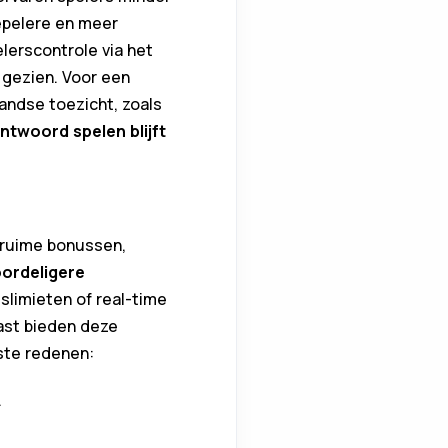
oepelere en meer
elerscontrole via het
 gezien. Voor een
landse toezicht, zoals
ntwoord spelen blijft
 ruime bonussen,
ordeligere
gslimieten of real-time
aast bieden deze
kste redenen:
.