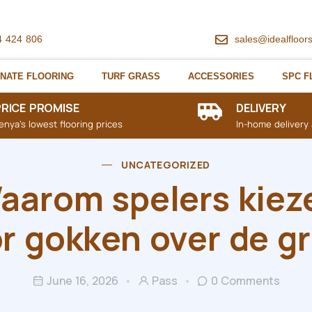
4 424 806
sales@idealfloor
NATE FLOORING
TURF GRASS
ACCESSORIES
SPC F
PRICE PROMISE
DELIVERY
enya's lowest flooring prices
In-home delivery 
UNCATEGORIZED
aarom spelers kiez
r gokken over de g
June 16, 2026
Pass
0 Comments