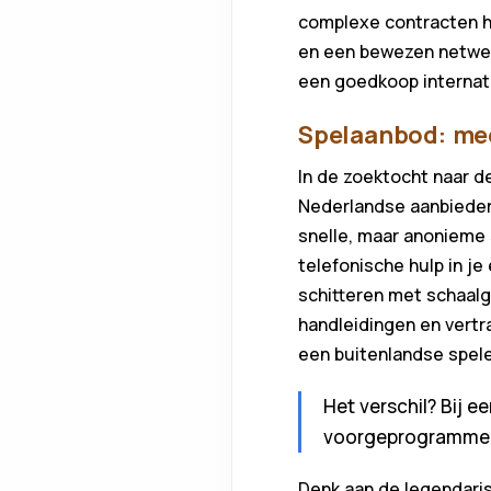
complexe contracten ha
en een bewezen netwer
een goedkoop internati
Spelaanbod: meer
In de zoektocht naar de
Nederlandse aanbieders
snelle, maar anonieme 
telefonische hulp in je
schitteren met schaalg
handleidingen en vertrag
een buitenlandse spel
Het verschil? Bij e
voorgeprogrammeer
Denk aan de legendaris